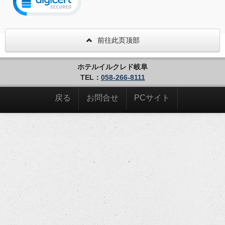
前往此页顶部
ホテルイルクレド岐阜
TEL：
058-266-8111
戻る
お問合せ
PCサイト