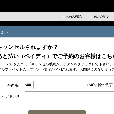
予約の確認
予約の変更
セル
キャンセルされますか？
あと払い（ペイディ）でご予約のお客様はこち
-mailアドレス を入力し「キャンセル手続き」ボタンをクリックして下さい。
スはアルファベットの大文字と小文字が区別されます。お間違えのないよう
A00
(A00以降の数字)
予約No.
ailアドレス