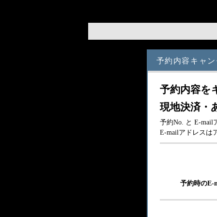
予約内容キャン
予約内容を
現地決済・
予約No. と E
E-mailアドレ
予約時のE-m